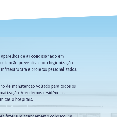
 aparelhos de
ar condicionado em
anutenção preventiva com higienização
nfraestrutura e projetos personalizados.
ano de manutenção voltado para todos os
matização. Atendemos residências,
ínicas e hospitais.
para fazer um agendamento conosco via