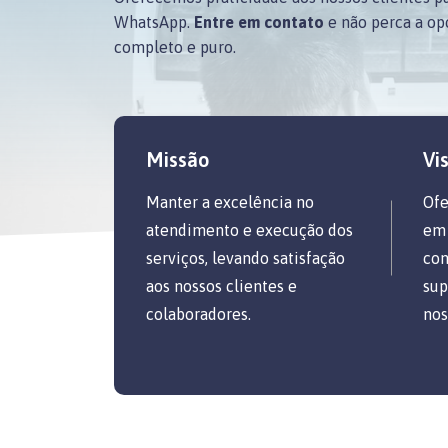
WhatsApp.
Entre em contato
e não perca a op
completo e puro.
Missão
Vi
Manter a excelência no
Ofe
atendimento e execução dos
em 
serviços, levando satisfação
con
aos nossos clientes e
sup
colaboradores.
nos