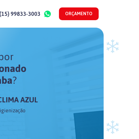
(15) 99833-3003
ORÇAMENTO
por
ionado
aba
?
CLIMA AZUL
Higienização