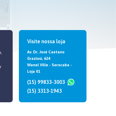
Visite nossa loja
Av. Dr. José Caetano
,
Graziosi, 624
Wanel Ville - Sorocaba -
r
Loja 01
(15) 99833-3003
(15) 3313-1943