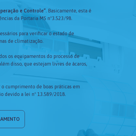
peração e Controle”
. Basicamente, esta é
ências da Portaria MS nº3.523/98.
ssários para verificar o estado de
as de climatização.
todos os equipamentos do processo de
lém disso, que estejam livres de ácaros,
r o cumprimento de boas práticas em
o devido a lei nº 13.589/2018.
RÇAMENTO